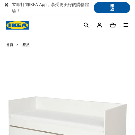
立即打開IKEA App，享受更美好的購物體
開
啟
驗！
首頁
產品