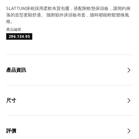
SLATTUM床框採用柔軟布質包覆，搭配附軟墊床頭板，讓簡約俐
落的造型更顯舒適。 隨附額外床頭板布套，隨時都能輕鬆變換風
格。
產品編號
296.134.95
產品資訊
尺寸
評價