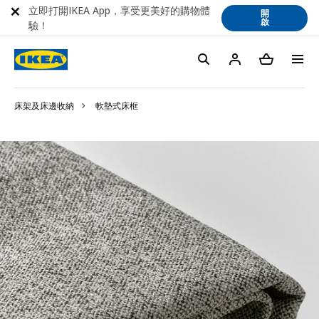
立即打開IKEA App，享受更美好的購物體
開
啟
驗！
床架及床邊收納
軟墊式床框