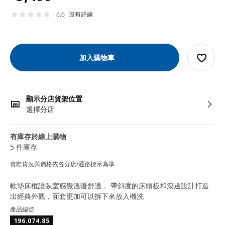
沒有評論
0.0
加入購物車
顯示分店貨架位置
選擇分店
有庫存於線上購物
5 件庫存
實際貨況與價格依各分店/通路標示為準
軟墊床框讓臥室感覺溫暖舒適， 帶斜度的床頭板和滾邊設計打造
出經典外觀，面套更加可以拆下來放入機洗
產品編號
196.074.85