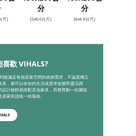
分
分
分
2台尺)
(5x6.6台尺)
(6x6.6台尺)
喜歡 VIHALS?
LS系列能滿足每個居家空間的收納需求，不論是獨立
家具，都可以依你的生活或需求改變而靈活調
的設計能輕易搭配其他家具，而整齊劃一的層架
造居家和諧統一的風格。
IHALS