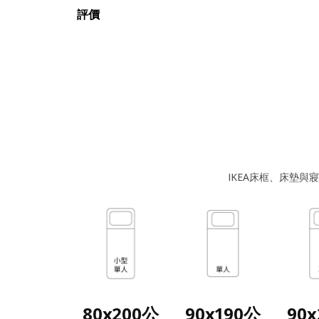
評價
IKEA床框、床墊
80x200公
90x190公
90