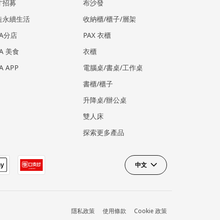
才招募
布沙發
造永續生活
收納櫃/櫃子/層架
EA分店
PAX 衣櫃
EA 美食
衣櫃
EA APP
電腦桌/書桌/工作桌
書櫃/櫃子
升降桌/辦公桌
雙人床
探索更多產品
中文
隱私政策
使用條款
Cookie 政策