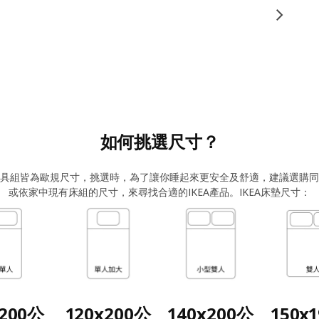
如何挑選尺寸？
與寢具組皆為歐規尺寸，挑選時，為了讓你睡起來更安全及舒適，建議選購同規
或依家中現有床組的尺寸，來尋找合適的IKEA產品。IKEA床墊尺寸：
x200公
120x200公
140x200公
150x