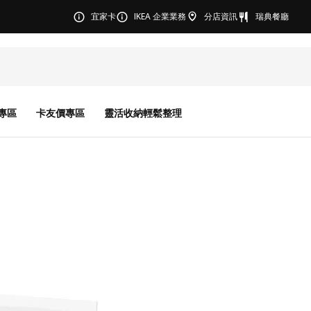
宜家卡
IKEA 企業業務
分店資訊
瑞典餐廳
專區
卡友價專區
靈活收納輕鬆整理