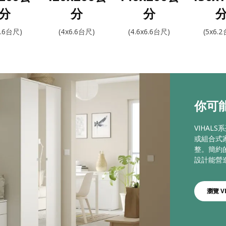
分
分
分
6.6台尺)
(4x6.6台尺)
(4.6x6.6台尺)
(5x6.
你可能
VIHA
或組合式
整。簡約
設計能營
瀏覽 V