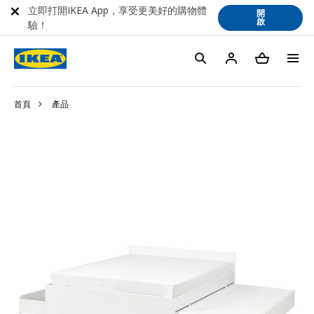
立即打開IKEA App，享受更美好的購物體
開
啟
驗！
首頁
產品