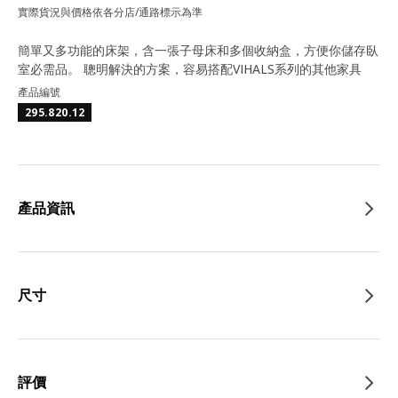
實際貨況與價格依各分店/通路標示為準
簡單又多功能的床架，含一張子母床和多個收納盒，方便你儲存臥
室必需品。 聰明解決的方案，容易搭配VIHALS系列的其他家具
產品編號
295.820.12
產品資訊
尺寸
評價