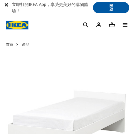
立即打開IKEA App，享受更美好的購物體
開
啟
驗！
首頁
產品