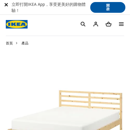
立即打開IKEA App，享受更美好的購物體
開
啟
驗！
首頁
產品