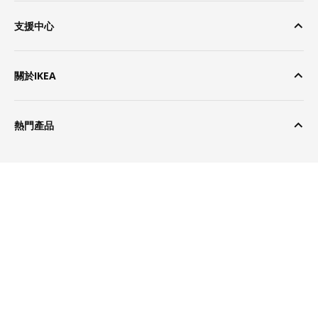
支援中心
關於IKEA
熱門產品
產品資訊
技術資訊
能源效率分級
尺寸
評價
庫存數量
有庫存於線上購物
長度:
209 公分
可上漆、染色、上蠟或上油，使表面更耐用，容易保養
4.8
32 件庫存
方便用吸塵器清潔床框底下，使下方空間保持乾淨
寬度:
160 公分
耐用的實心松木材質，具有天然的紋理、色彩變化，每個產品都
於分店查詢產品
床尾板高度:
32 公分
是獨一無二
13 則評論
庫存量每30分鐘更新一次