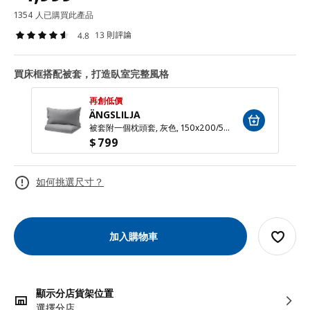
1354 人已購買此產品
13 則評論
4.8
買床框搭配被套，打造臥室完整風格
再創低價
ÄNGSLILJA
被套附一個枕頭套, 灰色, 150x200/50x80 公分
$
799
如何挑選尺寸？
加入購物車
顯示分店貨架位置
選擇分店