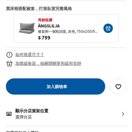
買床框搭配被套，打造臥室完整風格
再創低價
ÄNGSLILJA
被套附一個枕頭套, 灰色, 150x200/50x80 公分
$
799
如何挑選尺寸？
加購緩衝器，抽屜開關更和緩和安靜
加入購物車
顯示分店貨架位置
選擇分店