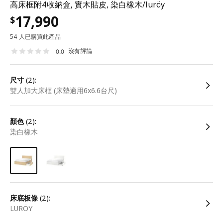
高床框附4收納盒, 實木貼皮, 染白橡木/luröy
17,990
$
54 人已購買此產品
沒有評論
0.0
尺寸
(2):
雙人加大床框 (床墊適用6x6.6台尺)
顏色
(2):
染白橡木
床底板條
(2):
LURÖY