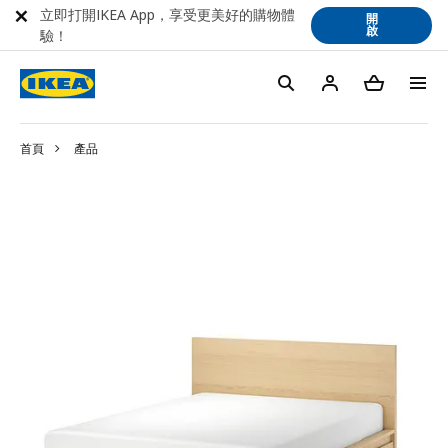
立即打開IKEA App，享受更美好的購物體
開
啟
驗！
首頁
產品