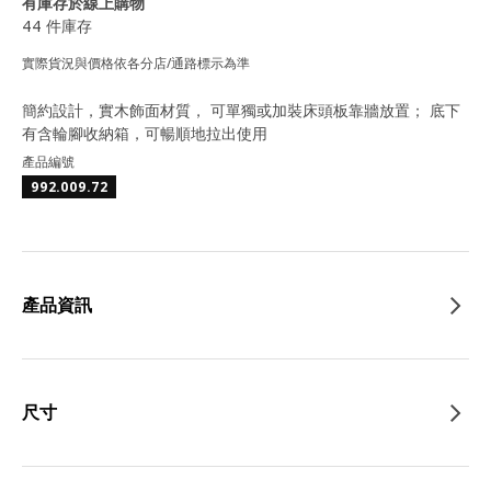
有庫存於線上購物
44 件庫存
實際貨況與價格依各分店/通路標示為準
簡約設計，實木飾面材質， 可單獨或加裝床頭板靠牆放置； 底下
有含輪腳收納箱，可暢順地拉出使用
產品編號
992.009.72
產品資訊
尺寸