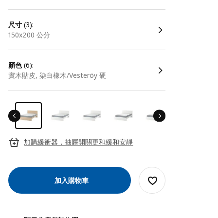
尺寸
(3):
150x200 公分
顏色
(6):
實木貼皮, 染白橡木/Vesteröy 硬
加購緩衝器，抽屜開關更和緩和安靜
加入購物車