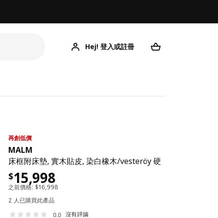
Hej! 登入或註冊
再創低價
MALM
床框附床墊, 實木貼皮, 染白橡木/vesteröy 硬
15,998
$
之前價格:
$
16,998
2 人已購買此產品
沒有評論
0.0