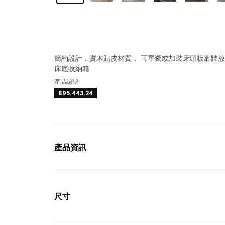
簡約設計，實木貼皮材質， 可單獨或加裝床頭板靠牆放
床底收納箱
產品編號
895.443.24
產品資訊
尺寸