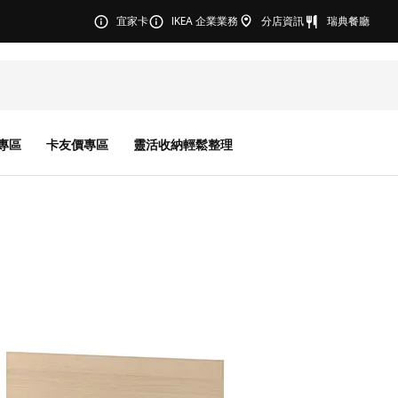
宜家卡
IKEA 企業業務
分店資訊
瑞典餐廳
專區
卡友價專區
靈活收納輕鬆整理