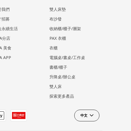
於我們
雙人床墊
才招募
布沙發
造永續生活
收納櫃/櫃子/層架
EA分店
PAX 衣櫃
EA 美食
衣櫃
EA APP
電腦桌/書桌/工作桌
書櫃/櫃子
升降桌/辦公桌
雙人床
探索更多產品
中文