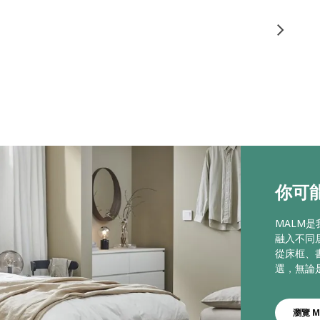
你可能
MALM
融入不同
從床框、
選，無論
瀏覽 M