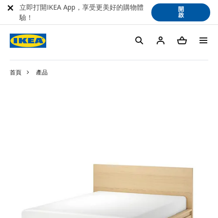
立即打開IKEA App，享受更美好的購物體
開
啟
驗！
首頁
產品