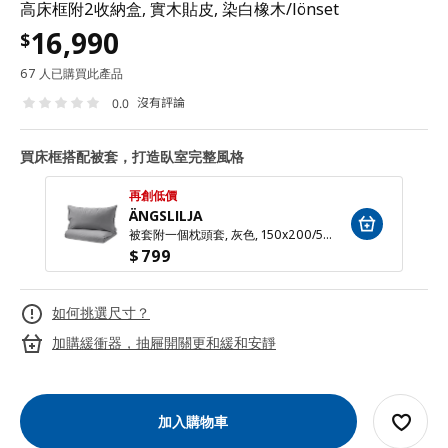
高床框附2收納盒, 實木貼皮, 染白橡木/lönset
16,990
$
67 人已購買此產品
沒有評論
0.0
買床框搭配被套，打造臥室完整風格
再創低價
ÄNGSLILJA
被套附一個枕頭套, 灰色, 150x200/50x80 公分
$
799
如何挑選尺寸？
加購緩衝器，抽屜開關更和緩和安靜
加入購物車