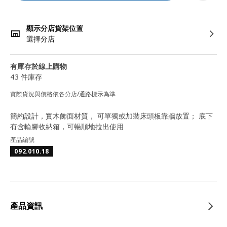
顯示分店貨架位置
選擇分店
有庫存於線上購物
43 件庫存
實際貨況與價格依各分店/通路標示為準
簡約設計，實木飾面材質， 可單獨或加裝床頭板靠牆放置； 底下
有含輪腳收納箱，可暢順地拉出使用
產品編號
092.010.18
產品資訊