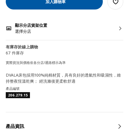
加入購物車
顯示分店貨架位置
選擇分店
有庫存於線上購物
67 件庫存
實際貨況與價格依各分店/通路標示為準
DVALA床包採用100%純棉材質，具有良好的透氣性和吸濕性，維
持整夜恆溫乾爽； 經洗滌後更柔軟舒適
產品編號
206.279.15
產品資訊