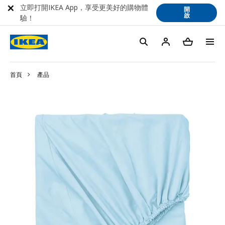
立即打開IKEA App，享受更美好的購物體
開
啟
驗！
首頁
產品