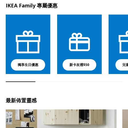
IKEA Family 專屬優惠
獨享生日優惠
新卡友禮$50
兒
最新佈置靈感