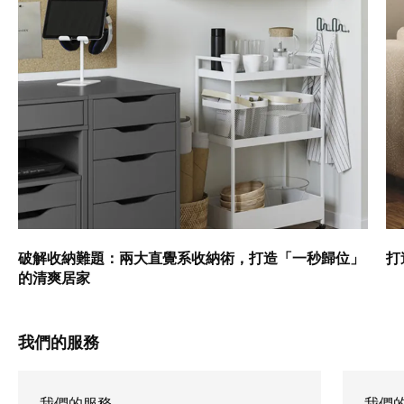
破解收納難題：兩大直覺系收納術，打造「一秒歸位」
打
的清爽居家
我們的服務
我們的服務
我們