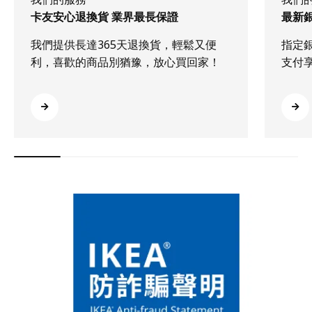
卡友安心退換貨 業界最長保證
最新
我們提供長達365天退換貨，輕鬆又便
指定
利，喜歡的商品別猶豫，放心買回家！
支付