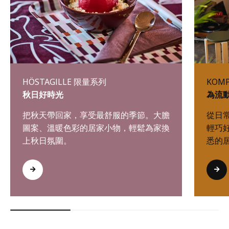
HÖSTAGILLE 限量系列
KOM
秋日好時光
為流
把秋天帶回家，享受最舒服的季節。大膽
從日
圖案、溫暖色彩的居家小物，輕鬆為家換
輕巧
上秋日氛圍。
悉的