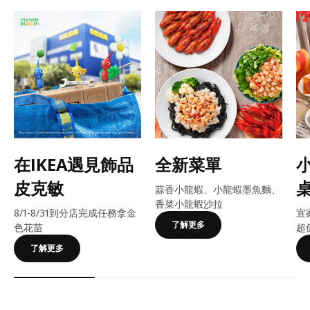
在IKEA遇見飾品
全新菜單
皮克敏
蒜香小龍蝦、小龍蝦墨魚麵、
香菜小龍蝦沙拉
8/1-8/31到分店完成任務拿金
宜
了解更多
色花苗
超
了解更多