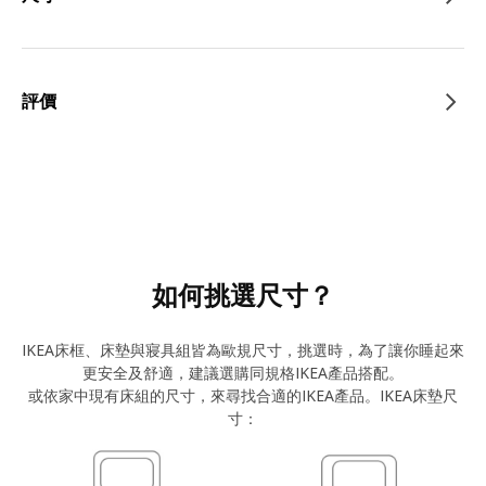
評價
如何挑選尺寸？
IKEA床框、床墊與寢具組皆為歐規尺寸，挑選時，為了讓你睡起來
更安全及舒適，建議選購同規格IKEA產品搭配。
或依家中現有床組的尺寸，來尋找合適的IKEA產品。IKEA床墊尺
寸：