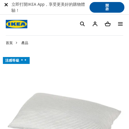
立即打開IKEA App，享受更美好的購物體
開
啟
驗！
首頁
產品
涼感等級 ＊＊