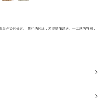
典米色混白色染紗條紋。 愈粗的紗線，愈能增加舒適、手工感的氛圍，