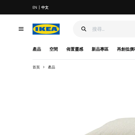
EN
中文
產品
空間
佈置靈感
新品專區
再創低價
首頁
產品