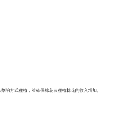
殺蟲劑的方式種植，並確保棉花農種植棉花的收入增加。