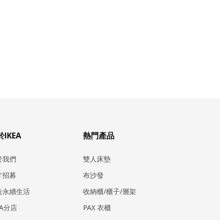
IKEA
熱門產品
於我們
雙人床墊
才招募
布沙發
造永續生活
收納櫃/櫃子/層架
EA分店
PAX 衣櫃