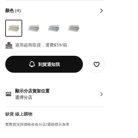
顏色
(4):
適用超商取貨，運費$59/箱
24
到貨通知我
顯示分店貨架位置
選擇分店
缺貨 線上購物
實際貨況與價格依各分店/通路標示為準