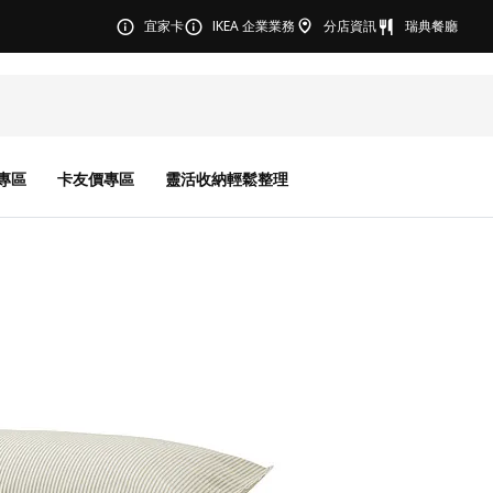
宜家卡
IKEA 企業業務
分店資訊
瑞典餐廳
專區
卡友價專區
靈活收納輕鬆整理