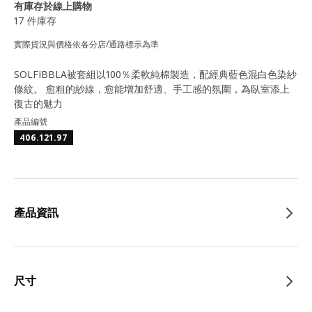
有庫存於線上購物
17 件庫存
實際貨況與價格依各分店/通路標示為準
SOLFIBBLA被套組以100％柔軟純棉製造，配經典藍色混白色染紗
條紋。 愈粗的紗線，愈能增加舒適、手工感的氛圍，為臥室添上
復古的魅力
產品編號
406.121.97
產品資訊
尺寸