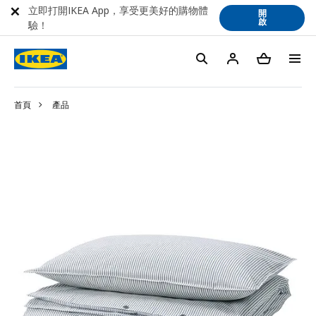
立即打開IKEA App，享受更美好的購物體
開
啟
驗！
首頁
產品