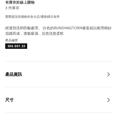
有庫存於線上購物
3 件庫存
實際貨況與價格依各分店/通路標示為準
經過預洗和防皺處理。 白色的RUNDHAGTORN被套組以耐用棉紗
混織而成，透氣吸濕，且愈洗愈柔軟
產品編號
306.001.33
產品資訊
尺寸