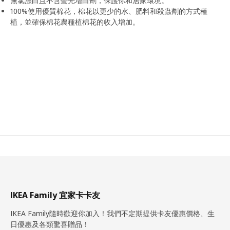
無氯漂白且不含螢光增白劑，保護你和居家環境。
100%使用優質棉花，棉花以更少的水、肥料和殺蟲劑的方式種
植，並確保棉花農種植棉花的收入增加。
IKEA Family 宜家卡卡友
IKEA Family隨時歡迎你加入！我們不定期提供卡友優惠價格、生
日優惠及各類驚喜贈品！