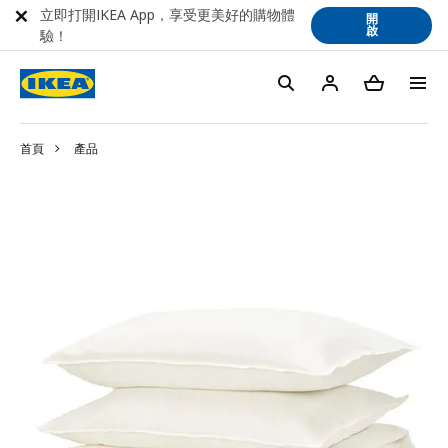
立即打開IKEA App，享受更美好的購物體
開
啟
驗！
首頁
產品