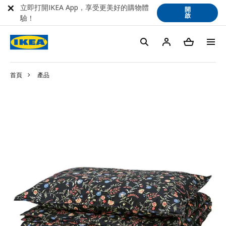
立即打開IKEA App，享受更美好的購物體
開
啟
驗！
首頁
產品