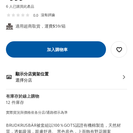
6 人已購買此產品
沒有評論
0.0
適用超商取貨，運費$59/箱
24
加入購物車
顯示分店貨架位置
選擇分店
有庫存於線上購物
12 件庫存
實際貨況與價格依各分店/通路標示為準
BRUDKRUSBÄR被套組以100％GOTS認證有機棉製造，天然材
質，透氣吸濕，親膚舒適。 黑色底色，上面飾有野花圖案