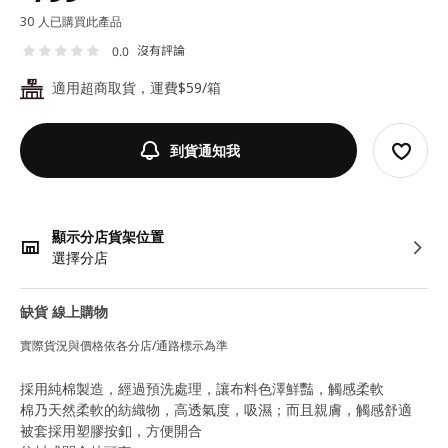
30 人已購買此產品
沒有評論
0.0
適用超商取貨，運費$59/箱
24
到貨通知我
顯示分店貨架位置
選擇分店
缺貨 線上購物
實際貨況與價格依各分店/通路標示為準
採用純棉製造，經過預洗處理，讓布料色澤鮮豔，觸感柔軟
棉乃天然柔軟的紡織物，高透氣度，吸濕；而且親膚，觸感舒適
被套採用塑膠按釦，方便開合