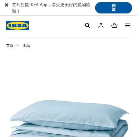
立即打開IKEA App，享受更美好的購物體
開
啟
驗！
首頁
產品