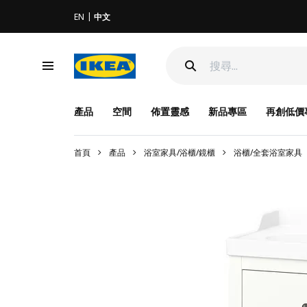
EN
中文
產品
空間
佈置靈感
新品專區
再創低價
首頁
產品
浴室家具/浴櫃/鏡櫃
浴櫃/全套浴室家具