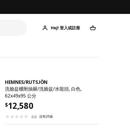
Hej! 登入或註冊
HE
HEMNES
/
RUTSJÖN
洗臉盆櫃附抽屜/洗臉盆/水龍頭, 白色,
62x49x95 公分
12,580
$
沒有評論
0.0