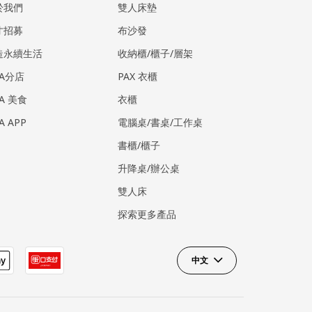
於我們
雙人床墊
才招募
布沙發
造永續生活
收納櫃/櫃子/層架
EA分店
PAX 衣櫃
EA 美食
衣櫃
EA APP
電腦桌/書桌/工作桌
書櫃/櫃子
升降桌/辦公桌
雙人床
探索更多產品
中文