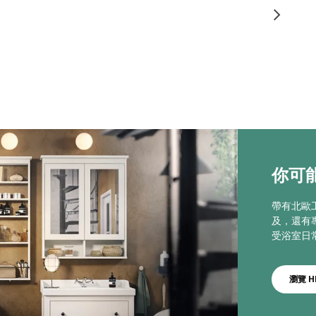
你可能
帶有北歐
及，還有
受浴室日
瀏覽 H