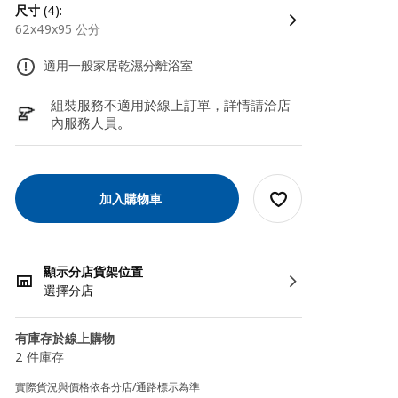
尺寸
(4):
62x49x95 公分
適用一般家居乾濕分離浴室
組裝服務不適用於線上訂單，詳情請洽店
內服務人員
。
加入購物車
顯示分店貨架位置
選擇分店
有庫存於線上購物
2 件庫存
實際貨況與價格依各分店/通路標示為準