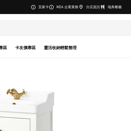
宜家卡
IKEA 企業業務
分店資訊
瑞典餐廳
專區
卡友價專區
靈活收納輕鬆整理