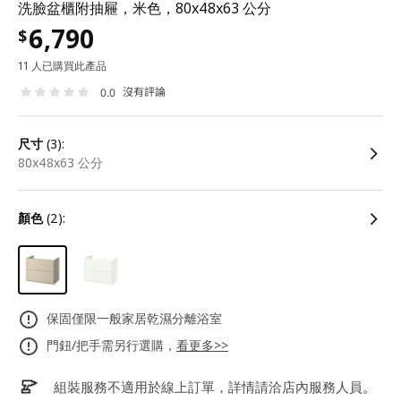
洗臉盆櫃附抽屜，米色，80x48x63 公分
6,790
$
11 人已購買此產品
沒有評論
0.0
尺寸
(3):
80x48x63 公分
顏色
(2):
保固僅限一般家居乾濕分離浴室
門鈕/把手需另行選購，
看更多>>
組裝服務不適用於線上訂單，詳情請洽店內服務人員
。