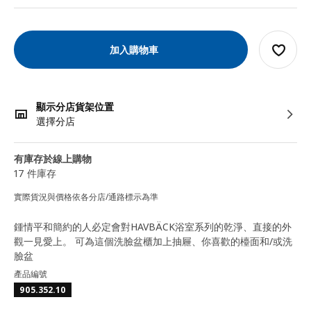
加入購物車
顯示分店貨架位置
選擇分店
有庫存於線上購物
17 件庫存
實際貨況與價格依各分店/通路標示為準
鍾情平和簡約的人必定會對HAVBÄCK浴室系列的乾淨、直接的外
觀一見愛上。 可為這個洗臉盆櫃加上抽屜、你喜歡的檯面和/或洗
臉盆
產品編號
905.352.10