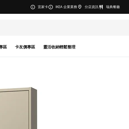
宜家卡
IKEA 企業業務
分店資訊
瑞典餐廳
專區
卡友價專區
靈活收納輕鬆整理