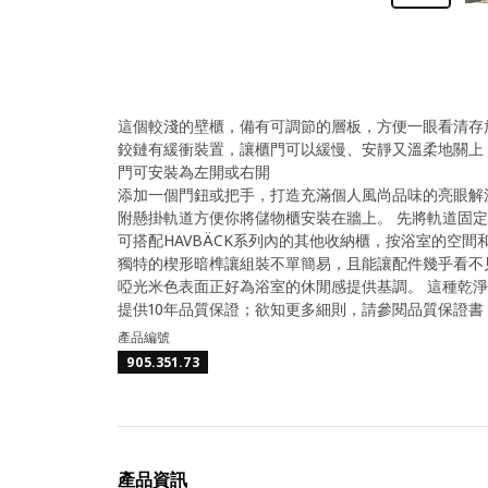
這個較淺的壁櫃，備有可調節的層板，方便一眼看清存
鉸鏈有緩衝裝置，讓櫃門可以緩慢、安靜又溫柔地關上
門可安裝為左開或右開
添加一個門鈕或把手，打造充滿個人風尚品味的亮眼解
附懸掛軌道方便你將儲物櫃安裝在牆上。 先將軌道固
可搭配HAVBÄCK系列內的其他收納櫃，按浴室的空
獨特的楔形暗榫讓組裝不單簡易，且能讓配件幾乎看不
啞光米色表面正好為浴室的休閒感提供基調。 這種乾
提供10年品質保證；欲知更多細則，請參閱品質保證書
產品編號
905.351.73
產品資訊