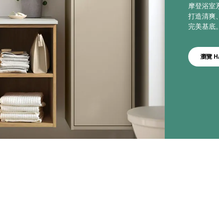
摩登浴室
打造清爽
完美基底
瀏覽 H