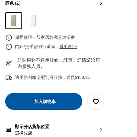
顏色
(2):
保固僅限一般家居乾濕分離浴室
門鈕/把手需另行選購，
看更多>>
組裝服務不適用於線上訂單，詳情請洽店
內服務人員
。
適用便利箱宅配到府服務，運費$150/箱
加入購物車
顯示分店貨架位置
選擇分店