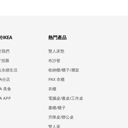
IKEA
熱門產品
於我們
雙人床墊
才招募
布沙發
造永續生活
收納櫃/櫃子/層架
EA分店
PAX 衣櫃
EA 美食
衣櫃
EA APP
電腦桌/書桌/工作桌
書櫃/櫃子
升降桌/辦公桌
雙人床