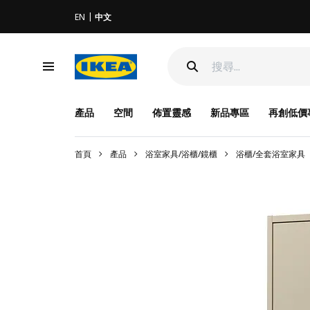
EN
中文
產品
空間
佈置靈感
新品專區
再創低價
首頁
產品
浴室家具/浴櫃/鏡櫃
浴櫃/全套浴室家具