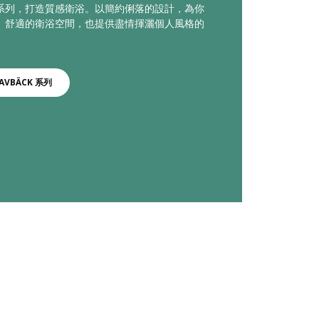
系列，打造質感衛浴​。以簡約俐落的設計，為你
、舒適的衛浴空間，也提供盡情揮灑個人風格的
。
AVBÄCK 系列