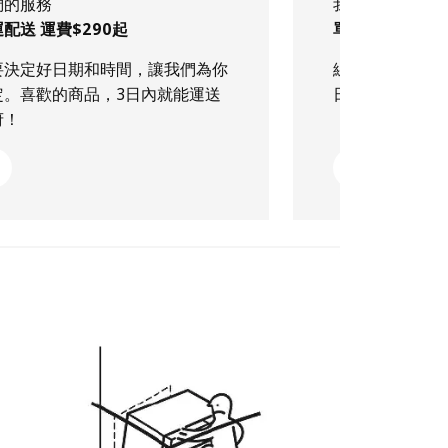
們的服務
我們的服務
配送 運費$290起
單筆滿$499 
要決定好日期和時間，讓我們為你
線上下單喜愛的
定。喜歡的商品，3日內就能運送
日到貨！
府！