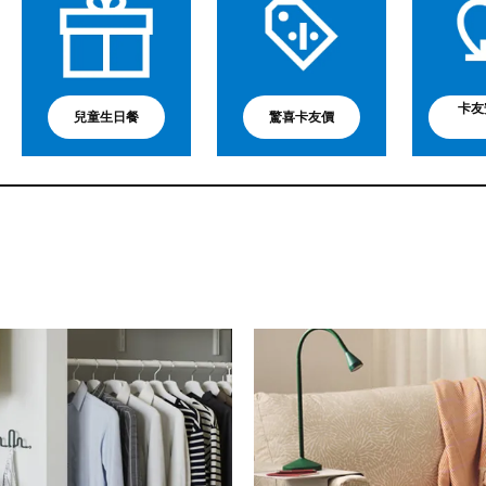
卡友
兒童生日餐
驚喜卡友價