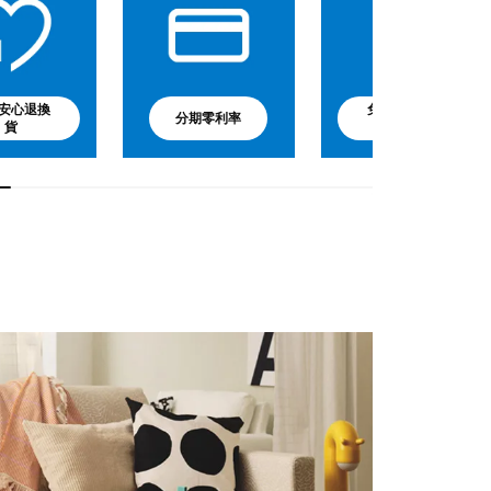
安心退換
免費嬰兒副食
分期零利率
貨
品