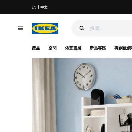
EN
中文
產品
空間
佈置靈感
新品專區
再創低價