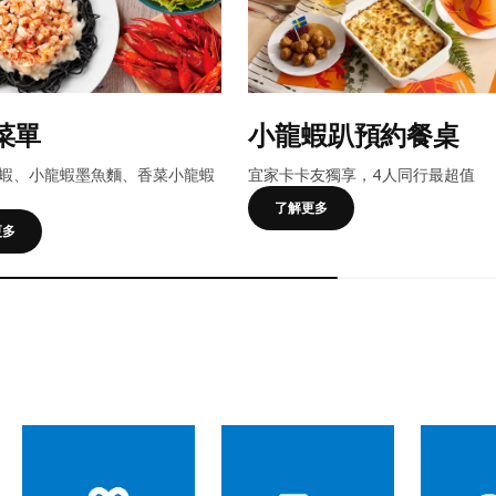
菜單
小龍蝦趴預約餐桌
蝦、小龍蝦墨魚麵、香菜小龍蝦
宜家卡卡友獨享，4人同行最超值
了解更多
更多