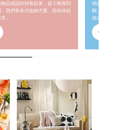
的物品就該好好收起來，從小角落到
模組化設計可依不
間，我們有各式收納方案，陪你終結
關、臥室、兒童房
日常。
搞定！