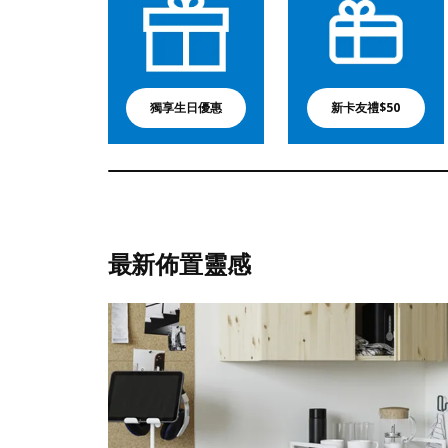
獨享生日優惠
新卡友禮$50
最新佈置靈感