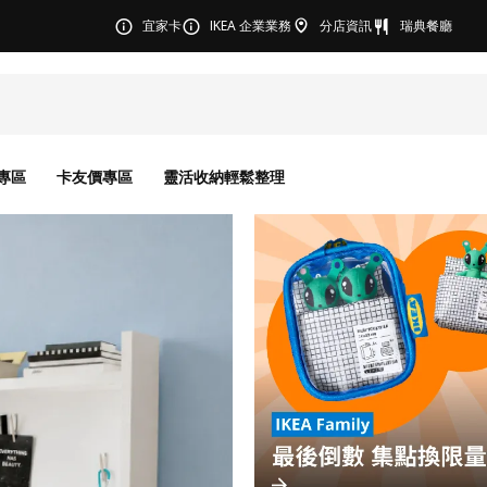
宜家卡
IKEA 企業業務
分店資訊
瑞典餐廳
專區
卡友價專區
靈活收納輕鬆整理