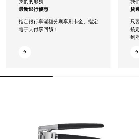
我們的服務
我
最新銀行優惠
貨運
指定銀行享滿額分期享刷卡金、指定
只
電子支付享回饋！
搞
到