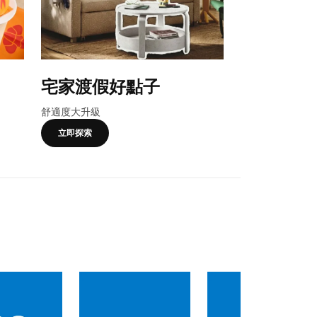
宅家渡假好點子
合購優惠
舒適度大升級
卡友獨享，一起
立即探索
了解更多