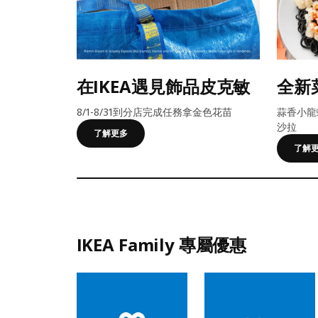
在IKEA遇見飾品皮克敏
全新
8/1-8/31到分店完成任務拿金色花苗
蒜香小龍
沙拉
了解更多
了解
IKEA Family 專屬優惠