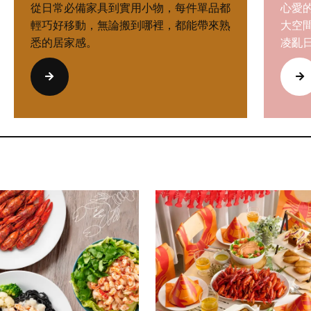
從日常必備家具到實用小物，每件單品都
心愛
輕巧好移動，無論搬到哪裡，都能帶來熟
大空
悉的居家感。
凌亂