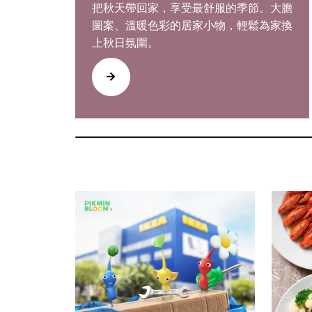
把秋天帶回家，享受最舒服的季節。大膽
圖案、溫暖色彩的居家小物，輕鬆為家換
上秋日氛圍。