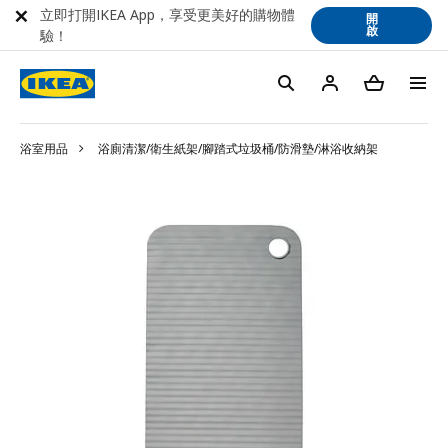
立即打開IKEA App，享受更美好的購物體
開
啟
驗！
浴室用品
浴廁清潔/衛生紙架/腳踏式垃圾桶/防滑墊/淋浴收納架