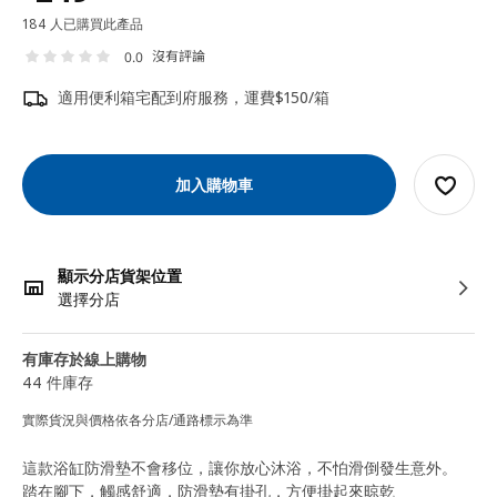
184 人已購買此產品
沒有評論
0.0
適用便利箱宅配到府服務，運費$150/箱
加入購物車
顯示分店貨架位置
選擇分店
有庫存於線上購物
44 件庫存
實際貨況與價格依各分店/通路標示為準
這款浴缸防滑墊不會移位，讓你放心沐浴，不怕滑倒發生意外。
踏在腳下，觸感舒適，防滑墊有掛孔，方便掛起來晾乾