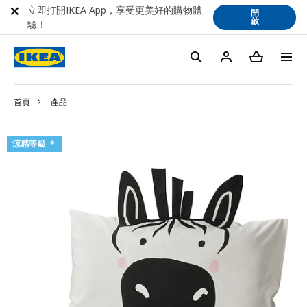
立即打開IKEA App，享受更美好的購物體
開
啟
驗！
首頁
產品
涼感等級 ＊