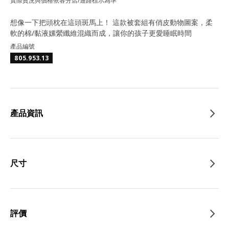
實際貨況與價格依各分店/通路標示為準
想像一下把頭枕在這頭斑馬上！ 這款被套組有俏皮動物圖案，柔
軟的棉/黏液嫘縈纖維混織而成，讓你的孩子更愛睡眠時間
產品編號
805.953.13
產品資訊
尺寸
評價