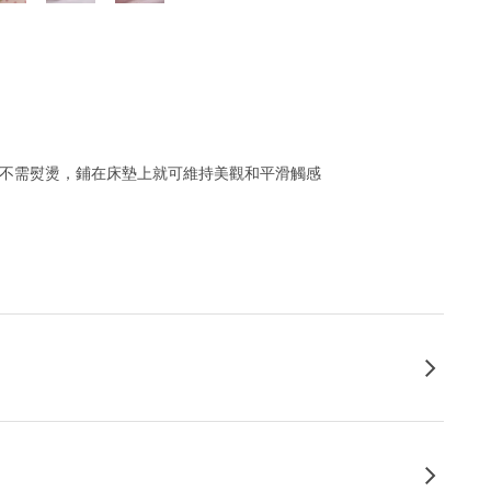
；不需熨燙，鋪在床墊上就可維持美觀和平滑觸感