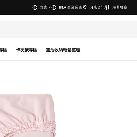
宜家卡
IKEA 企業業務
分店資訊
瑞典餐廳
專區
卡友價專區
靈活收納輕鬆整理