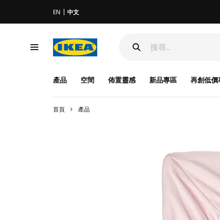
EN
中文
產品
空間
佈置靈感
新品專區
再創低價
首頁
產品