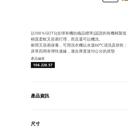
以100％GOTS(全球有機紡織品標準)認證的有機棉製造
棉質柔軟又容易打理，而且還可以機洗。
耐用又容易保養，可用洗衣機以水溫60°C清洗及烘乾
床單四周有彈性邊緣，適合厚度達10公分的床墊
產品編號
106.228.57
產品資訊
尺寸