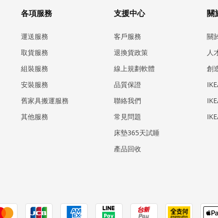
各項服務
支援中心
關於
運送服務
客戶服務
關
取貨服務
退換貨政策
人
組裝服務
線上規劃軟體
創
安裝服務
品質保證
IK
​舊家具搬運服務
聯絡我們
IK
其他服務
常見問題
IK
床墊365天試睡
產品回收