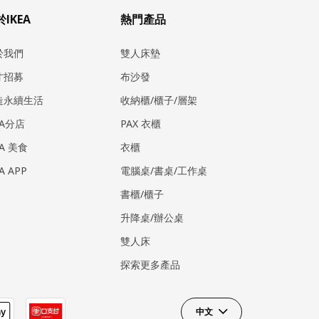
IKEA
熱門產品
於我們
雙人床墊
才招募
布沙發
造永續生活
收納櫃/櫃子/層架
EA分店
PAX 衣櫃
EA 美食
衣櫃
EA APP
電腦桌/書桌/工作桌
書櫃/櫃子
升降桌/辦公桌
雙人床
探索更多產品
中文