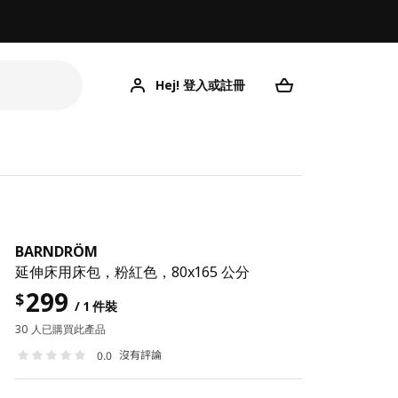
Hej! 登入或註冊
BARNDRÖM
延伸床用床包，粉紅色，80x165 公分
299
$
/ 1 件裝
30 人已購買此產品
沒有評論
0.0