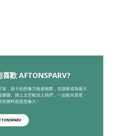
喜歡 AFTONSPARV?
宇宙，孩子的想像力無邊無際，也讓家成為最天
遊樂園。跳上太空船加入我們，一起航向星星 -
要的燃料就是想像力！
FTONSPARV