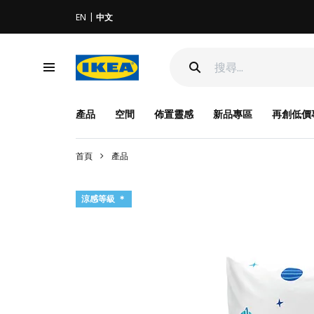
EN
中文
產品
空間
佈置靈感
新品專區
再創低價
首頁
產品
涼感等級 ＊