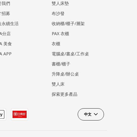
於我們
雙人床墊
才招募
布沙發
造永續生活
收納櫃/櫃子/層架
EA分店
PAX 衣櫃
EA 美食
衣櫃
EA APP
電腦桌/書桌/工作桌
書櫃/櫃子
升降桌/辦公桌
雙人床
探索更多產品
中文