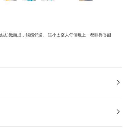
造絲紡織而成，觸感舒適。 讓小太空人每個晚上，都睡得香甜