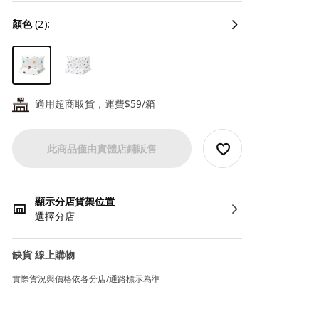
顏色
(2):
適用超商取貨，運費$59/箱
24
此商品僅由實體店鋪販售
顯示分店貨架位置
選擇分店
缺貨 線上購物
實際貨況與價格依各分店/通路標示為準