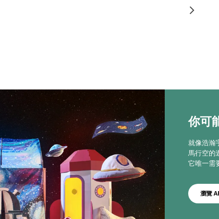
你可能
就像浩瀚
馬行空的
它唯一需
瀏覽 A