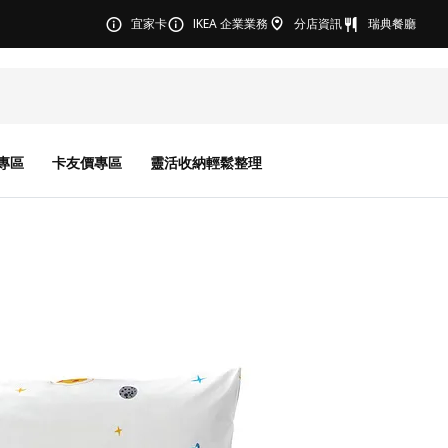
宜家卡
IKEA 企業業務
分店資訊
瑞典餐廳
專區
卡友價專區
靈活收納輕鬆整理