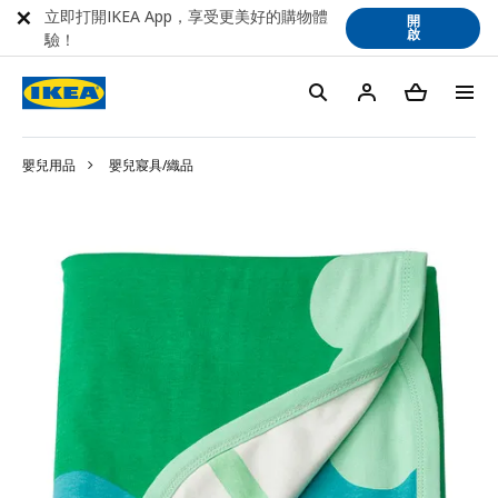
立即打開IKEA App，享受更美好的購物體
開
啟
驗！
嬰兒用品
嬰兒寢具/織品