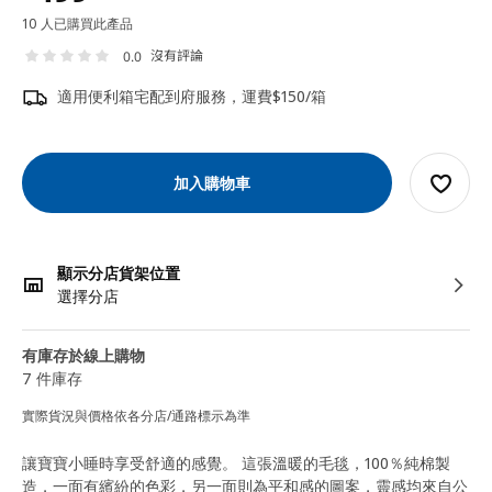
10 人已購買此產品
沒有評論
0.0
適用便利箱宅配到府服務，運費$150/箱
加入購物車
顯示分店貨架位置
選擇分店
有庫存於線上購物
7 件庫存
實際貨況與價格依各分店/通路標示為準
讓寶寶小睡時享受舒適的感覺。 這張溫暖的毛毯，100％純棉製
造，一面有繽紛的色彩，另一面則為平和感的圖案，靈感均來自公