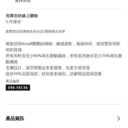
選擇分店
有庫存於線上購物
5 件庫存
實際貨況與價格依各分店/通路標示為準
椅套採用Axvall圈圈紗織物，觸感柔軟，風格時尚，展現豐富而鮮
明的質感
所有布料含至少90%再生聚酯纖維，所有填充物含至少70%再生聚
酯纖維
支腳設計，讓空間看起來更通透，也更方便清潔
提供10年品質保證；欲知更多細則，請參閱品質保證書
產品編號
096.193.56
產品資訊