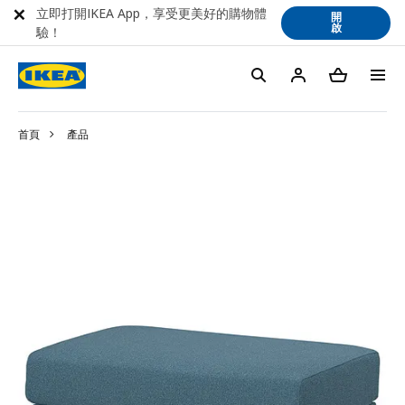
立即打開IKEA App，享受更美好的購物體
開
啟
驗！
首頁
產品