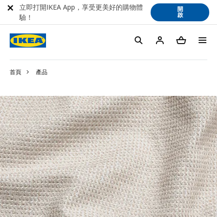
立即打開IKEA App，享受更美好的購物體
開
啟
驗！
首頁
產品