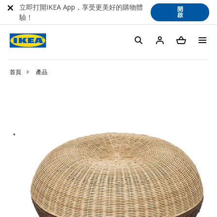
立即打開IKEA App，享受更美好的購物體
開
啟
驗！
首頁
產品