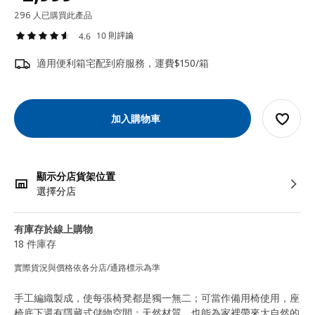
296 人已購買此產品
10 則評論
4.6
適用便利箱宅配到府服務，運費$150/箱
加入購物車
顯示分店貨架位置
選擇分店
有庫存於線上購物
18 件庫存
實際貨況與價格依各分店/通路標示為準
手工編織製成，使每張椅凳都是獨一無二；可當作備用椅使用，座
椅底下還有隱藏式儲物空間；天然材質，也能為家裡帶來大自然的