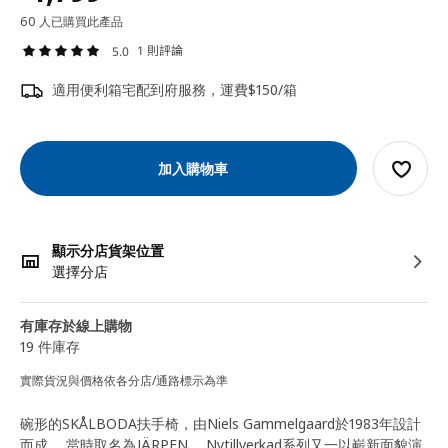
60 人已購買此產品
1 則評論
5.0
適用便利箱宅配到府服務，運費$150/箱
加入購物車
顯示分店貨架位置
選擇分店
有庫存於線上購物
19 件庫存
實際貨況與價格依各分店/通路標示為準
碗形的SKÅLBODA扶手椅，由Niels Gammelgaard於1983年設計
而成， 當時取名為JÄRPEN。 Nytillverkad系列又一以嶄新面貌演