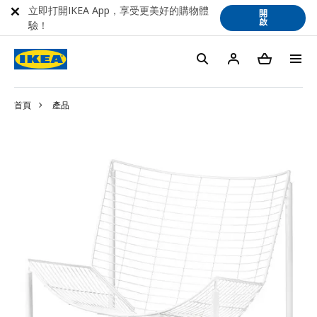
立即打開IKEA App，享受更美好的購物體
開
啟
驗！
首頁
產品