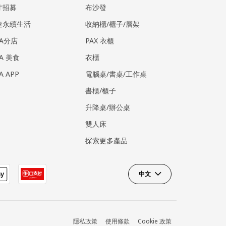
才招募
布沙發
造永續生活
收納櫃/櫃子/層架
EA分店
PAX 衣櫃
EA 美食
衣櫃
EA APP
電腦桌/書桌/工作桌
書櫃/櫃子
升降桌/辦公桌
雙人床
探索更多產品
中文
隱私政策
使用條款
Cookie 政策