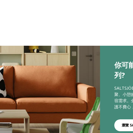
你可能
列?
SALTS
聚、小憩
宿需求。
護不費心
瀏覽 S