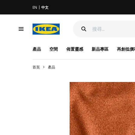
EN
中文
產品
空間
佈置靈感
新品專區
再創低價
首頁
產品