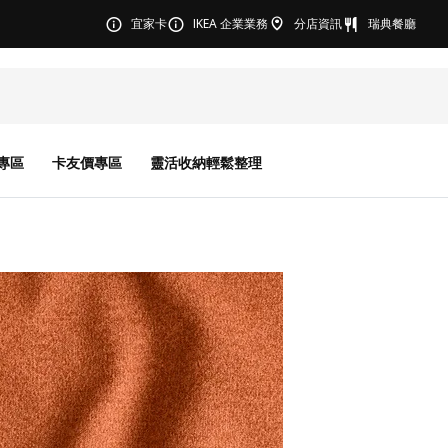
宜家卡
IKEA 企業業務
分店資訊
瑞典餐廳
專區
卡友價專區
靈活收納輕鬆整理