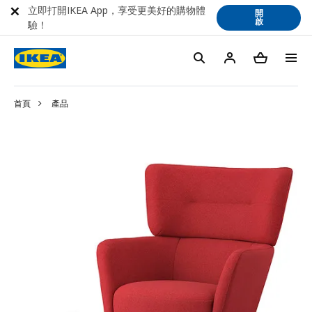
立即打開IKEA App，享受更美好的購物體
開
啟
驗！
首頁
產品