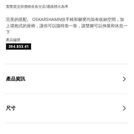
實際貨況與價格依各分店/通路標示為準
完美的搭配。 OSKARSHAMN扶手椅和腳凳均加有收納空間，加
上環抱式的座椅，讓你可以隨時靠一靠，讓雙腳可以伸展和休息一
下
產品編號
394.853.41
產品資訊
尺寸