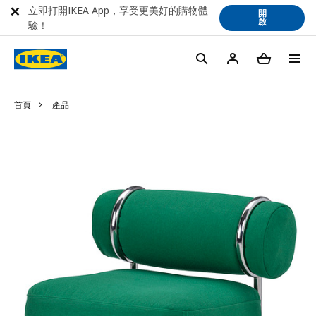
立即打開IKEA App，享受更美好的購物體
開
啟
驗！
首頁
產品