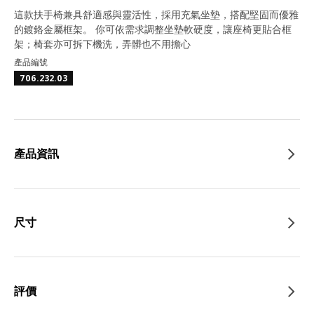
這款扶手椅兼具舒適感與靈活性，採用充氣坐墊，搭配堅固而優雅
的鍍鉻金屬框架。 你可依需求調整坐墊軟硬度，讓座椅更貼合框
架；椅套亦可拆下機洗，弄髒也不用擔心
產品編號
706.232.03
產品資訊
尺寸
評價