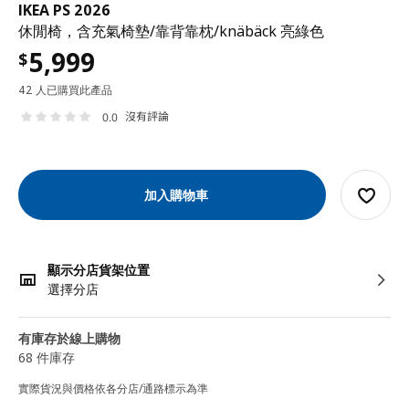
IKEA PS 2026
休閒椅，含充氣椅墊/靠背靠枕/knäbäck 亮綠色
5,999
$
42 人已購買此產品
沒有評論
0.0
加入購物車
顯示分店貨架位置
選擇分店
有庫存於線上購物
68 件庫存
實際貨況與價格依各分店/通路標示為準