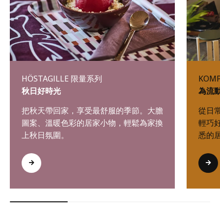
HÖSTAGILLE 限量系列
KOM
秋日好時光
為流
把秋天帶回家，享受最舒服的季節。大膽
從日
圖案、溫暖色彩的居家小物，輕鬆為家換
輕巧
上秋日氛圍。
悉的