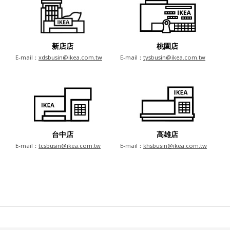
新店店
桃園店
E-mail：
xdsbusin@ikea.com.tw
E-mail：
tysbusin@ikea.com.tw
台中店
高雄店
E-mail：
tcsbusin@ikea.com.tw
E-mail：
khsbusin@ikea.com.tw