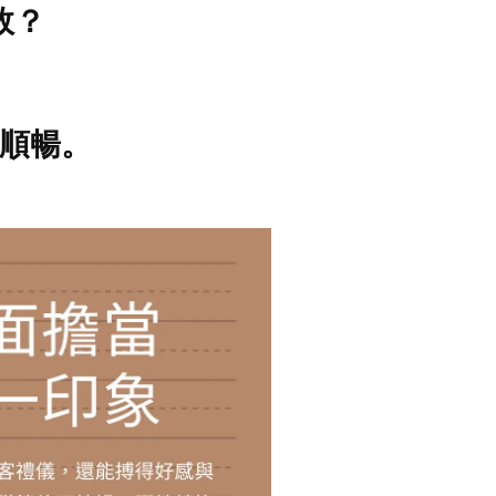
效？
順暢。