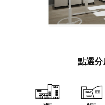
點選分
內湖店
新莊店