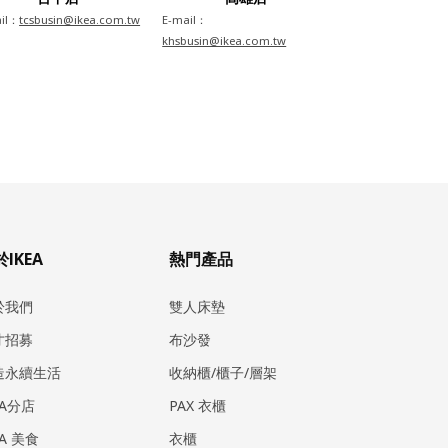
il：
tcsbusin@ikea.com.tw
E-mail：
khsbusin@ikea.com.tw
IKEA
熱門產品
於我們
雙人床墊
才招募
布沙發
造永續生活
收納櫃/櫃子/層架
EA分店
PAX 衣櫃
EA 美食
衣櫃