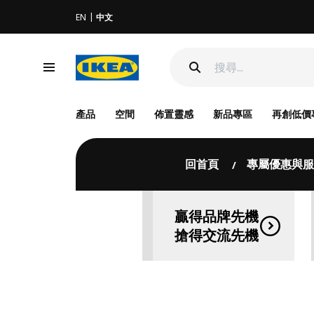
EN
中文
產品
空間
佈置靈感
新品專區
再創低價
回首頁
專屬優惠與服
贏得品牌先機
搶得交流先機