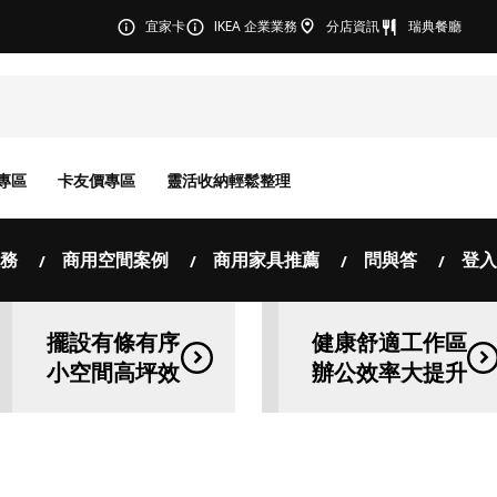
宜家卡
IKEA 企業業務
分店資訊
瑞典餐廳
專區
卡友價專區
靈活收納輕鬆整理
務
商用空間案例
商用家具推薦
問與答
登入
擺設有條有序
健康舒適工作區
小空間高坪效
辦公效率大提升