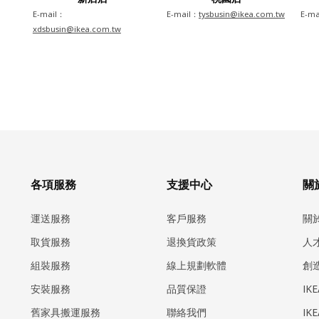
E-mail：
E-mail：
tysbusin@ikea.com.tw
E-ma
xdsbusin@ikea.com.tw
各項服務
支援中心
關於
運送服務
客戶服務
關
取貨服務
退換貨政策
人
組裝服務
線上規劃軟體
創
安裝服務
品質保證
IK
​舊家具搬運服務
聯絡我們
IK