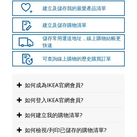
建立及儲存我的最愛產品清單
建立及儲存購物清單
儲存常用運送地址，線上購物結帳更
快速
可查詢線上購物的歷史購買訂單
如何成為IKEA官網會員?
1
如何登入IKEA官網會員?
請先申請成為宜家卡/企業卡卡友
1
成為宜家卡卡友 →
免費立即辦卡
如何建立我的購物清單?
點擊「 ≡ 」
成為企業卡卡友 →
免費立即辦卡
1
如何檢視/列印已儲存的購物清單?
將一項商品加入購物車，點擊「購物
**企業卡需經過 7 個工作天審核​後，再請回到官網進行帳