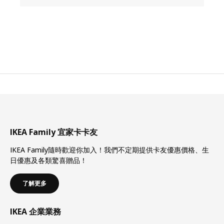
1
號註冊/認證
車」按鈕
*已經是卡友，請直接進入步驟二
點擊「 ≡ 」
IKEA Family 宜家卡卡友
IKEA Family隨時歡迎你加入！我們不定期提供卡友優惠價格、生
日優惠及各類驚喜贈品！
了解更多
IKEA 企業業務