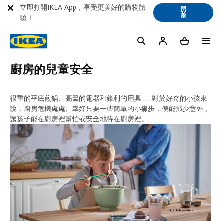
立即打開IKEA App，享受更美好的購物體
開
啟
驗！
廚房的兒童安全
很重的平底煎鍋、高溫的電器和鋒利的用具……對於好奇的小孩來
說，廚房危機處處。幸好只要一些簡單的小撇步，便能減少意外，
讓孩子能在廚房裡幫忙或安全地待在廚房裡。