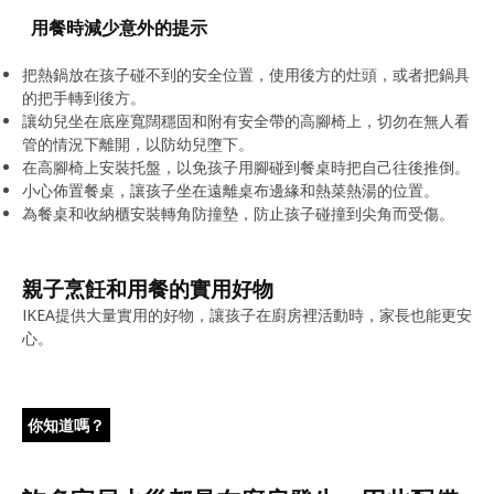
用餐時減少意外的提示
把熱鍋放在孩子碰不到的安全位置，使用後方的灶頭，或者把鍋具
的把手轉到後方。
讓幼兒坐在底座寬闊穩固和附有安全帶的高腳椅上，切勿在無人看
管的情況下離開，以防幼兒墮下。
在高腳椅上安裝托盤，以免孩子用腳碰到餐桌時把自己往後推倒。
小心佈置餐桌，讓孩子坐在遠離桌布邊緣和熱菜熱湯的位置。
為餐桌和收納櫃安裝轉角防撞墊，防止孩子碰撞到尖角而受傷。
親子烹飪和用餐的實用好物
IKEA提供大量實用的好物，讓孩子在廚房裡活動時，家長也能更安
心。
你知道嗎？