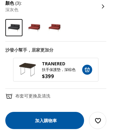
顏色
(3):
深灰色
沙發小幫手，居家更加分
TRANERED
SILÄ
扶手保護墊，深棕色
扶手收
$
399
$
79
布套可更換及清洗
加入購物車