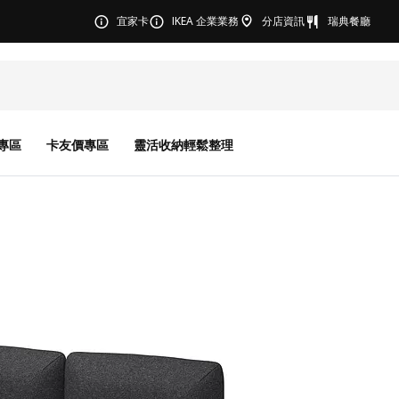
宜家卡
IKEA 企業業務
分店資訊
瑞典餐廳
專區
卡友價專區
靈活收納輕鬆整理