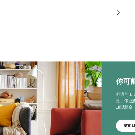
你可能
舒適的 L
性。依照
加以組合
瀏覽 L