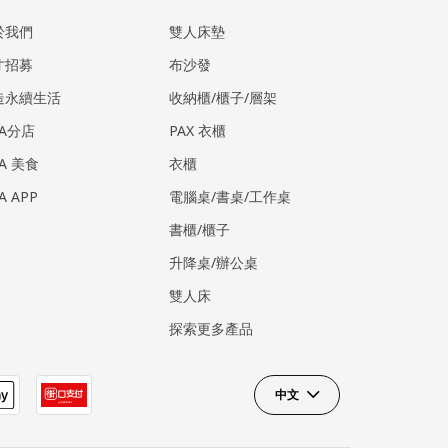
於我們
雙人床墊
才招募
布沙發
造永續生活
收納櫃/櫃子/層架
EA分店
PAX 衣櫃
EA 美食
衣櫃
EA APP
電腦桌/書桌/工作桌
書櫃/櫃子
升降桌/辦公桌
雙人床
探索更多產品
中文