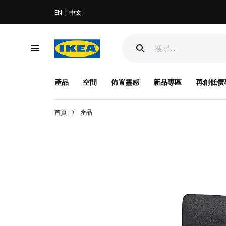
EN
中文
產品
空間
佈置靈感
新品專區
再創低價
首頁
產品