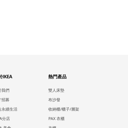
IKEA
熱門產品
於我們
雙人床墊
才招募
布沙發
造永續生活
收納櫃/櫃子/層架
EA分店
PAX 衣櫃
EA 美食
衣櫃