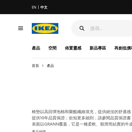
EN
中文
產品
空間
佈置靈感
新品專區
再創低價
首頁
產品
椅墊以高回彈泡棉和聚酯纖維填充，提供絕佳的舒適感
提供10年品質保證；欲知更多細則，請參閱品質保證書
表面以GRANN覆蓋，它是一種柔軟、順滑而結實的牛皮
產品編號