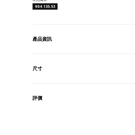
904.135.53
產品資訊
尺寸
評價