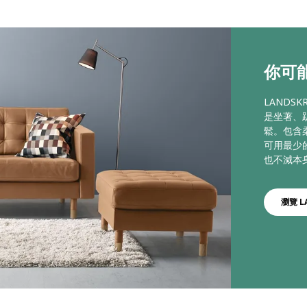
你可能
LANDS
是坐著、
鬆。包含
可用最少
也不減本
瀏覽 L