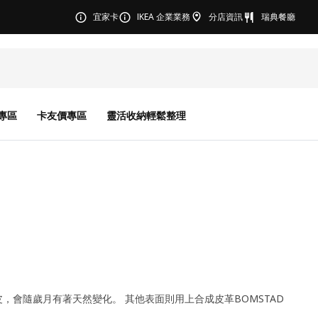
宜家卡
IKEA 企業業務
分店資訊
瑞典餐廳
專區
卡友價專區
靈活收納輕鬆整理
，會隨歲月有著天然變化。 其他表面則用上合成皮革BOMSTAD