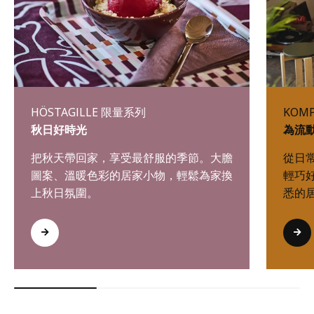
HÖSTAGILLE 限量系列
KOM
秋日好時光
為流
把秋天帶回家，享受最舒服的季節。大膽
從日
圖案、溫暖色彩的居家小物，輕鬆為家換
輕巧
上秋日氛圍。
悉的