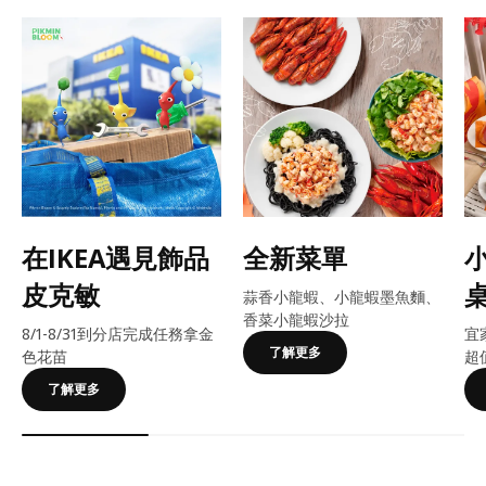
在IKEA遇見飾品
全新菜單
皮克敏
蒜香小龍蝦、小龍蝦墨魚麵、
香菜小龍蝦沙拉
8/1-8/31到分店完成任務拿金
宜
了解更多
色花苗
超
了解更多