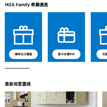
IKEA Family 專屬優惠
獨享生日優惠
新卡友禮$50
兒
最新佈置靈感