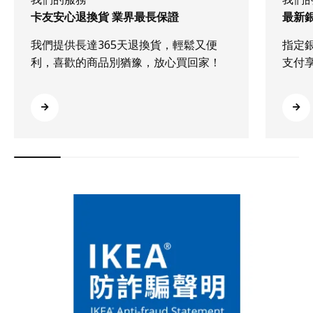
卡友安心退換貨 業界最長保證
最新
我們提供長達365天退換貨，輕鬆又便
指定
利，喜歡的商品別猶豫，放心買回家！
支付