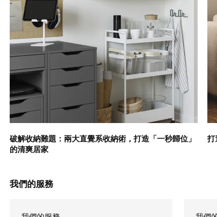
破解收納難題：兩大直覺系收納術，打造「一秒歸位」
打
的清爽居家
我們的服務
我們的服務
我們