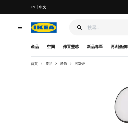
EN
中文
產品
空間
佈置靈感
新品專區
再創低價
首頁
產品
燈飾
浴室燈