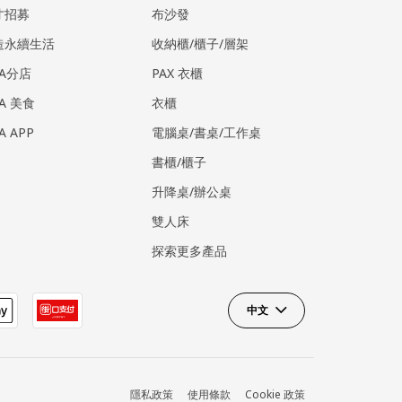
才招募
布沙發
造永續生活
收納櫃/櫃子/層架
EA分店
PAX 衣櫃
EA 美食
衣櫃
EA APP
電腦桌/書桌/工作桌
書櫃/櫃子
升降桌/辦公桌
雙人床
探索更多產品
中文
隱私政策
使用條款
Cookie 政策