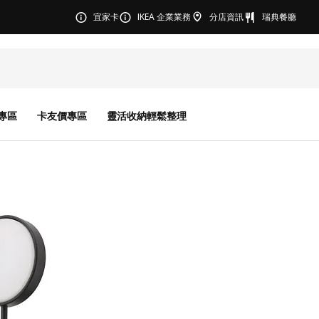
宜家卡
IKEA 企業業務
分店資訊
瑞典餐廳
專區
卡友價專區
靈活收納輕鬆整理