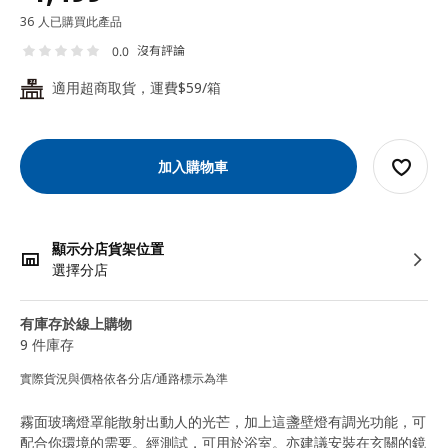
36 人已購買此產品
沒有評論
0.0
適用超商取貨，運費$59/箱
24
加入購物車
顯示分店貨架位置
選擇分店
有庫存於線上購物
9 件庫存
實際貨況與價格依各分店/通路標示為準
霧面玻璃燈罩能散射出動人的光芒，加上這盞壁燈有調光功能，可
配合你環境的需要。經測試，可用於浴室。亦建議安裝在玄關的鏡