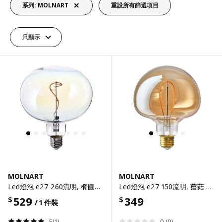
系列: MOLNART
重設所有篩選項目
只顯示
MOLNART
MOLNART
Led燈泡 e27 260流明, 橢圓形 彩色, 150 公厘
Led燈泡 e27 150流明, 蘑菇 棕色 透明玻璃, 120 公厘
529
349
$
$
/ 1 件裝
5(1)
0 (0)