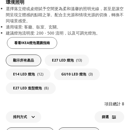
環境照明
選擇落立燈或桌燈賦予空間更為柔和溫馨的照明光線，甚至是讓空
間呈現立體感的點睛之筆。配合主光源和情境光源的切換，轉換不
同場景感受。
適用場景: 客廳、臥室、玄關。
建議燈泡流明度: 200 - 500 流明，以及可調光燈泡。
看看IKEA燈泡選購指南
顯示所有產品
E27 LED 燈泡
(13)
E14 LED 燈泡
(12)
GU10 LED 燈泡
(3)
E27 LED 造型燈泡
(8)
項目總計
8
排列方式
篩選​