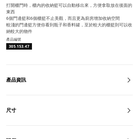
打開櫃門時，櫃內的收納籃可以自動移出來，方便拿取放在後面的
東西
6個門邊籃和6個櫃籃不止美觀，而且更為廚房增加收納空間
較淺的門邊籃方便你看到瓶子和香料罐，至於較大的櫃籃則可以收
納較大的物件
產品編號
305.153.47
產品資訊
尺寸