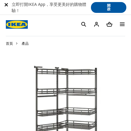
立即打開IKEA App，享受更美好的購物體
開
啟
驗！
首頁
產品