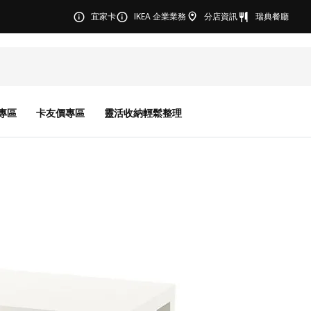
宜家卡
IKEA 企業業務
分店資訊
瑞典餐廳
專區
卡友價專區
靈活收納輕鬆整理