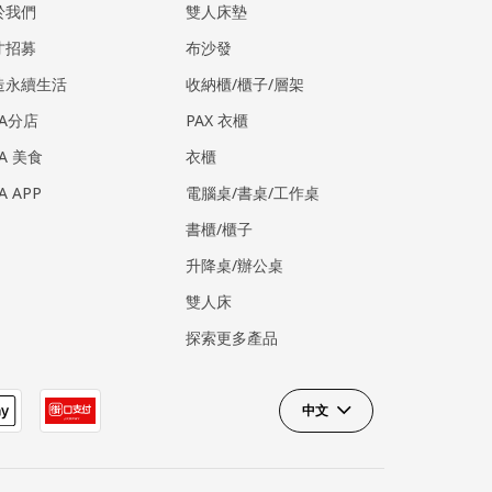
於我們
雙人床墊
才招募
布沙發
造永續生活
收納櫃/櫃子/層架
EA分店
PAX 衣櫃
EA 美食
衣櫃
EA APP
電腦桌/書桌/工作桌
書櫃/櫃子
升降桌/辦公桌
雙人床
探索更多產品
中文