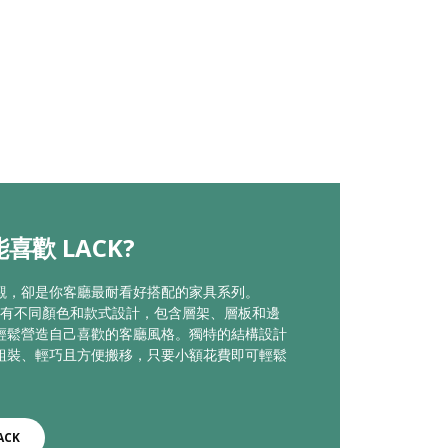
喜歡 LACK?
觀，卻是你客廳最耐看好搭配的家具系列。
系列有不同顏色和款式設計，包含層架、層板和邊
輕鬆營造自己喜歡的客廳風格。獨特的結構設計
組裝、輕巧且方便搬移，只要小額花費即可輕鬆
ACK