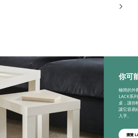
你可能
極簡的外
LACK
桌，讓你
讓它容易
入手。
瀏覽 L