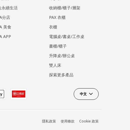
造永續生活
收納櫃/櫃子/層架
EA分店
PAX 衣櫃
EA 美食
衣櫃
EA APP
電腦桌/書桌/工作桌
書櫃/櫃子
升降桌/辦公桌
雙人床
探索更多產品
中文
隱私政策
使用條款
Cookie 政策