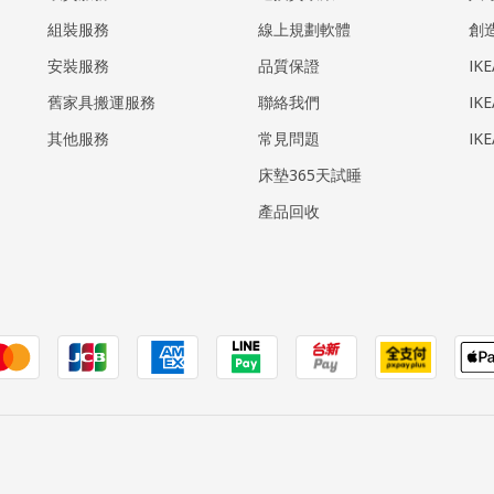
組裝服務
線上規劃軟體
創
安裝服務
品質保證
IK
​舊家具搬運服務
聯絡我們
IK
其他服務
常見問題
IK
床墊365天試睡
產品回收