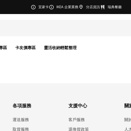
宜家卡
IKEA 企業業務
分店資訊
瑞典餐廳
專區
卡友價專區
靈活收納輕鬆整理
各項服務
支援中心
關於
運送服務
客戶服務
關
取貨服務
退換貨政策
人